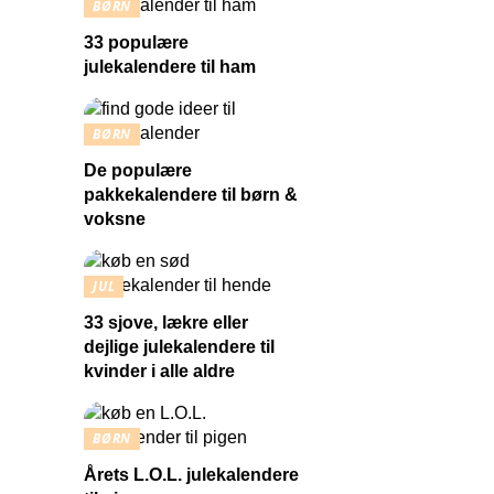
BØRN
33 populære
julekalendere til ham
BØRN
De populære
pakkekalendere til børn &
voksne
JUL
33 sjove, lækre eller
dejlige julekalendere til
kvinder i alle aldre
BØRN
Årets L.O.L. julekalendere