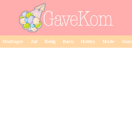
Modtager
Jul
Bolig
Børn
Hobby
Mode
Sun