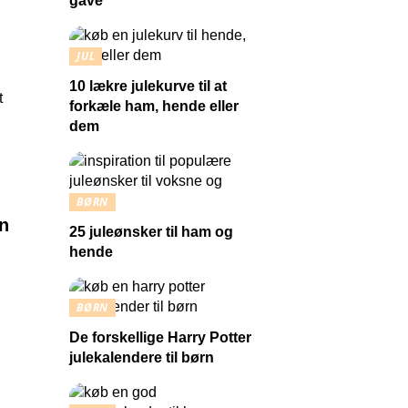
gave
JUL
10 lækre julekurve til at
forkæle ham, hende eller
dem
BØRN
en
25 juleønsker til ham og
hende
BØRN
De forskellige Harry Potter
julekalendere til børn