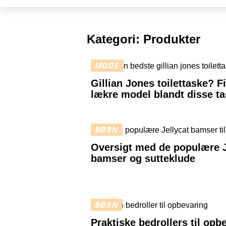
Kategori:
Produkter
MODE
Gillian Jones toilettaske? F
lækre model blandt disse ta
BØRN
Oversigt med de populære J
bamser og sutteklude
BØRN
Praktiske bedrollers til opb