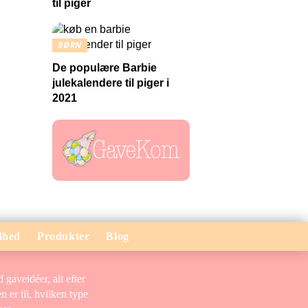
til piger
BØRN
De populære Barbie
julekalendere til piger i
2021
dhed
Produkter
Blog
gaveidéer, alt efter
 er til, hvilken type