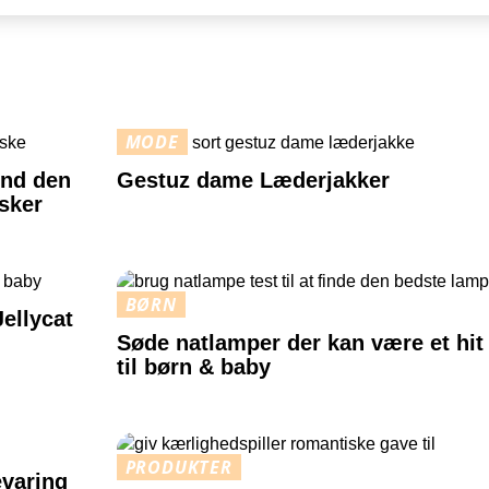
MODE
ind den
Gestuz dame Læderjakker
sker
BØRN
ellycat
Søde natlamper der kan være et hit
til børn & baby
PRODUKTER
evaring