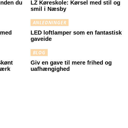
inden du
LZ Køreskole: Kørsel med stil og
smil i Næsby
ANLEDNINGER
 med
LED loftlamper som en fantastisk
gaveide
BLOG
Skønt
Giv en gave til mere frihed og
værk
uafhængighed