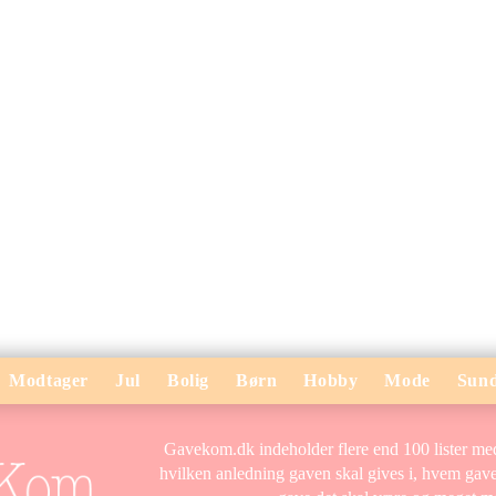
Modtager
Jul
Bolig
Børn
Hobby
Mode
Sun
Gavekom.dk indeholder flere end 100 lister med 
hvilken anledning gaven skal gives i, hvem gaven