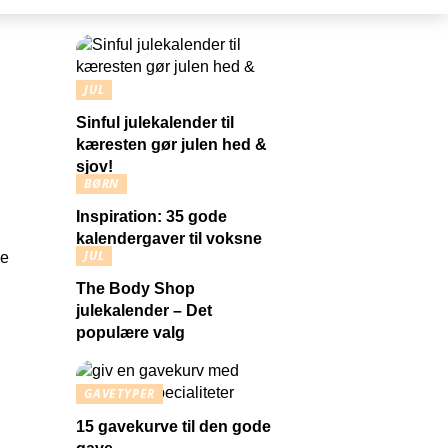
JUL
Sinful julekalender til
kæresten gør julen hed &
sjov!
BØRN
Inspiration: 35 gode
kalendergaver til voksne
JUL
The Body Shop
julekalender – Det
populære valg
GAVETYPER
15 gavekurve til den gode