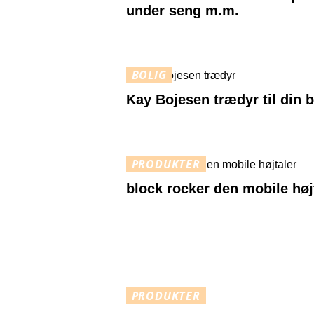
under seng m.m.
BOLIG
Kay Bojesen trædyr til din b
PRODUKTER
block rocker den mobile høj
PRODUKTER