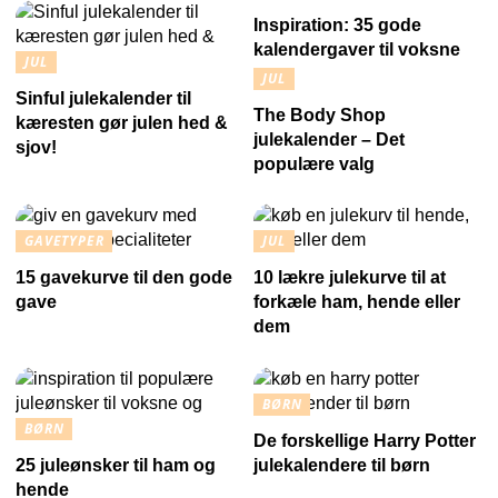
Inspiration: 35 gode
kalendergaver til voksne
JUL
JUL
Sinful julekalender til
The Body Shop
kæresten gør julen hed &
julekalender – Det
sjov!
populære valg
GAVETYPER
JUL
15 gavekurve til den gode
10 lækre julekurve til at
gave
forkæle ham, hende eller
dem
BØRN
BØRN
De forskellige Harry Potter
25 juleønsker til ham og
julekalendere til børn
hende