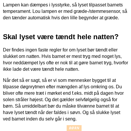
Lampen kan dæmpes i lysstyrke, så lyset tilpasset barnets
temperament. Lou lampen er med græde-/stemmesensor, så
den tænder automatisk hvis den lille begynder at græde.
Skal lyset være tændt hele natten?
Der findes ingen faste regler for om lyset bør tændt eller
slukket om natten. Hvis barnet er mest tryg med noget lys,
hvor neddæmpet lys ofte er nok til at gøre barnet tryg, hvorfor
ikke lade det være tændt hele natten.
Når det så er sagt, så er vi som mennesker bygget til at
tilpasse døgnrytmen efter mængden af lys omkring os. Du
bliver ofte mere træt i mørket end f.eks. midt på dagen hvor
solen stråler højest. Og det gælder selvfølgelig også for
børn. Så umiddelbart bør du måske tilvænne barnet til at
have lyset tændt når der faldes i søvn. Og så slukke lyset
ved barnet inden du selv går i seng.
BØRN