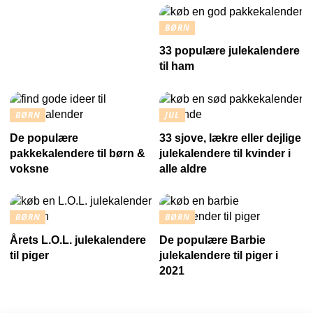
BØRN
33 populære julekalendere
til ham
BØRN
JUL
De populære
33 sjove, lækre eller dejlige
pakkekalendere til børn &
julekalendere til kvinder i
voksne
alle aldre
BØRN
BØRN
Årets L.O.L. julekalendere
De populære Barbie
til piger
julekalendere til piger i
2021