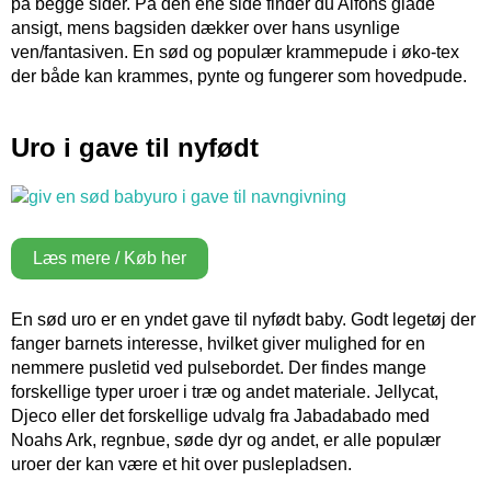
på begge sider. På den ene side finder du Alfons glade
ansigt, mens bagsiden dækker over hans usynlige
ven/fantasiven. En sød og populær krammepude i øko-tex
der både kan krammes, pynte og fungerer som hovedpude.
Uro i gave til nyfødt
Læs mere / Køb her
En sød uro er en yndet gave til nyfødt baby. Godt legetøj der
fanger barnets interesse, hvilket giver mulighed for en
nemmere pusletid ved pulsebordet. Der findes mange
forskellige typer uroer i træ og andet materiale. Jellycat,
Djeco eller det forskellige udvalg fra Jabadabado med
Noahs Ark, regnbue, søde dyr og andet, er alle populær
uroer der kan være et hit over puslepladsen.