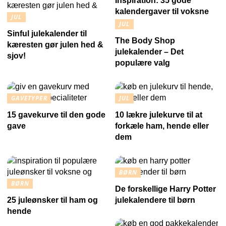
Inspiration: 35 gode
kalendergaver til voksne
JUL
JUL
Sinful julekalender til
The Body Shop
kæresten gør julen hed &
julekalender – Det
sjov!
populære valg
GAVETYPER
JUL
15 gavekurve til den gode
10 lækre julekurve til at
gave
forkæle ham, hende eller
dem
BØRN
BØRN
De forskellige Harry Potter
25 juleønsker til ham og
julekalendere til børn
hende