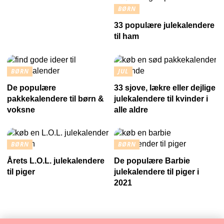
BØRN
33 populære julekalendere
til ham
BØRN
JUL
De populære
33 sjove, lækre eller dejlige
pakkekalendere til børn &
julekalendere til kvinder i
voksne
alle aldre
BØRN
BØRN
Årets L.O.L. julekalendere
De populære Barbie
til piger
julekalendere til piger i
2021