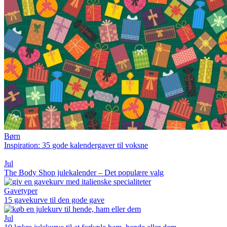
Børn
Inspiration: 35 gode kalendergaver til voksne
Jul
The Body Shop julekalender – Det populære valg
Gavetyper
15 gavekurve til den gode gave
Jul