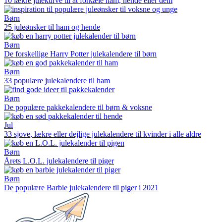
10 lækre julekurve til at forkæle ham, hende eller dem
Børn
25 juleønsker til ham og hende
Børn
De forskellige Harry Potter julekalendere til børn
Børn
33 populære julekalendere til ham
Børn
De populære pakkekalendere til børn & voksne
Jul
33 sjove, lækre eller dejlige julekalendere til kvinder i alle aldre
Børn
Årets L.O.L. julekalendere til piger
Børn
De populære Barbie julekalendere til piger i 2021