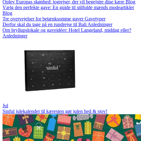
Oplev Europas skønhed: togrejser, der vil begejstre dine kære
Blog
Vælg den perfekte gave: En guide til stilfulde mænds modeartikler
Blog
Tre overvejelser for betænksomme gaver
Gavetyper
Derfor skal du tage på en rundrejse til Bali
Anledninger
Om bryllupslokale og gaveidéer: Hotel Langeland, middag eller?
Anledninger
Jul
Sinful julekalender til kæresten gør julen hed & sjov!