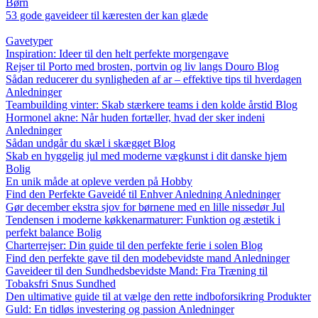
Børn
53 gode gaveideer til kæresten der kan glæde
Gavetyper
Inspiration: Ideer til den helt perfekte morgengave
Rejser til Porto med brosten, portvin og liv langs Douro
Blog
Sådan reducerer du synligheden af ar – effektive tips til hverdagen
Anledninger
Teambuilding vinter: Skab stærkere teams i den kolde årstid
Blog
Hormonel akne: Når huden fortæller, hvad der sker indeni
Anledninger
Sådan undgår du skæl i skægget
Blog
Skab en hyggelig jul med moderne vægkunst i dit danske hjem
Bolig
En unik måde at opleve verden på
Hobby
Find den Perfekte Gaveidé til Enhver Anledning
Anledninger
Gør december ekstra sjov for børnene med en lille nissedør
Jul
Tendensen i moderne køkkenarmaturer: Funktion og æstetik i
perfekt balance
Bolig
Charterrejser: Din guide til den perfekte ferie i solen
Blog
Find den perfekte gave til den modebevidste mand
Anledninger
Gaveideer til den Sundhedsbevidste Mand: Fra Træning til
Tobaksfri Snus
Sundhed
Den ultimative guide til at vælge den rette indboforsikring
Produkter
Guld: En tidløs investering og passion
Anledninger