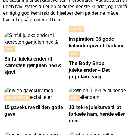
uden tvivl synes du er en af deres bedste kunder, og i vil få
en rigtig god kemi når du hjælper dem på denne måde,
hvilket også gavner dit barn.
BØRN
Inspiration: 35 gode
kalendergaver til voksne
JUL
JUL
Sinful julekalender til
The Body Shop
kæresten gør julen hed &
julekalender – Det
sjov!
populære valg
GAVETYPER
JUL
15 gavekurve til den gode
10 lækre julekurve til at
gave
forkæle ham, hende eller
dem