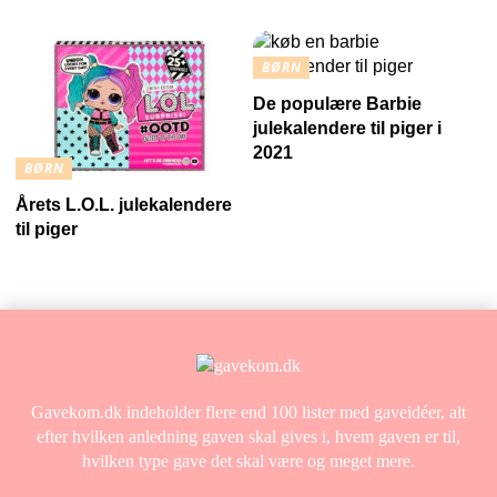
BØRN
De populære Barbie
julekalendere til piger i
2021
BØRN
Årets L.O.L. julekalendere
til piger
Gavekom.dk indeholder flere end 100 lister med gaveidéer, alt
efter hvilken anledning gaven skal gives i, hvem gaven er til,
hvilken type gave det skal være og meget mere.