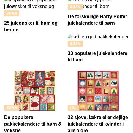
BØRN
BØRN
De forskellige Harry Potter
25 juleønsker til ham og
julekalendere til børn
hende
BØRN
33 populære julekalendere
til ham
BØRN
JUL
De populære
33 sjove, lækre eller dejlige
pakkekalendere til børn &
julekalendere til kvinder i
voksne
alle aldre