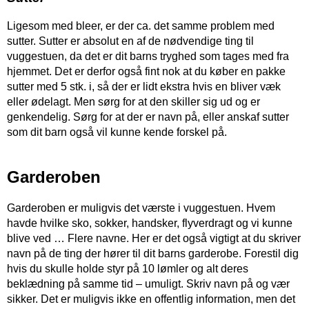
Ligesom med bleer, er der ca. det samme problem med
sutter. Sutter er absolut en af de nødvendige ting til
vuggestuen, da det er dit barns tryghed som tages med fra
hjemmet. Det er derfor også fint nok at du køber en pakke
sutter med 5 stk. i, så der er lidt ekstra hvis en bliver væk
eller ødelagt. Men sørg for at den skiller sig ud og er
genkendelig. Sørg for at der er navn på, eller anskaf sutter
som dit barn også vil kunne kende forskel på.
Garderoben
Garderoben er muligvis det værste i vuggestuen. Hvem
havde hvilke sko, sokker, handsker, flyverdragt og vi kunne
blive ved … Flere navne. Her er det også vigtigt at du skriver
navn på de ting der hører til dit barns garderobe. Forestil dig
hvis du skulle holde styr på 10 lømler og alt deres
beklædning på samme tid – umuligt. Skriv navn på og vær
sikker. Det er muligvis ikke en offentlig information, men det