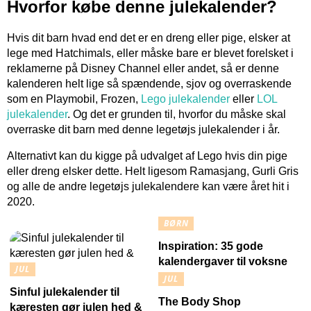
Hvorfor købe denne julekalender?
Hvis dit barn hvad end det er en dreng eller pige, elsker at
lege med Hatchimals, eller måske bare er blevet forelsket i
reklamerne på Disney Channel eller andet, så er denne
kalenderen helt lige så spændende, sjov og overraskende
som en Playmobil, Frozen,
Lego julekalender
eller
LOL
julekalender
. Og det er grunden til, hvorfor du måske skal
overraske dit barn med denne legetøjs julekalender i år.
Alternativt kan du kigge på udvalget af Lego hvis din pige
eller dreng elsker dette. Helt ligesom Ramasjang, Gurli Gris
og alle de andre legetøjs julekalendere kan være året hit i
2020.
BØRN
Inspiration: 35 gode
kalendergaver til voksne
JUL
JUL
Sinful julekalender til
The Body Shop
kæresten gør julen hed &