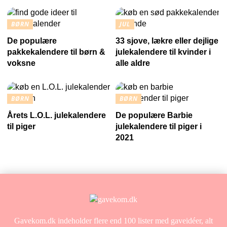
BØRN
JUL
De populære
33 sjove, lækre eller dejlige
pakkekalendere til børn &
julekalendere til kvinder i
voksne
alle aldre
BØRN
BØRN
Årets L.O.L. julekalendere
De populære Barbie
til piger
julekalendere til piger i
2021
Gavekom.dk indeholder flere end 100 lister med gaveidéer, alt