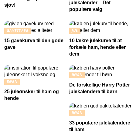
julekalender – Det
sjov!
populære valg
GAVETYPER
JUL
15 gavekurve til den gode
10 lækre julekurve til at
gave
forkæle ham, hende eller
dem
BØRN
BØRN
De forskellige Harry Potter
25 juleønsker til ham og
julekalendere til børn
hende
BØRN
33 populære julekalendere
til ham