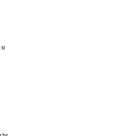
til
 for