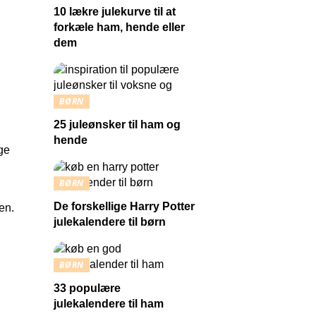
10 lækre julekurve til at
forkæle ham, hende eller
dem
BØRN
25 juleønsker til ham og
hende
ige
BØRN
n
De forskellige Harry Potter
en.
julekalendere til børn
BØRN
33 populære
julekalendere til ham