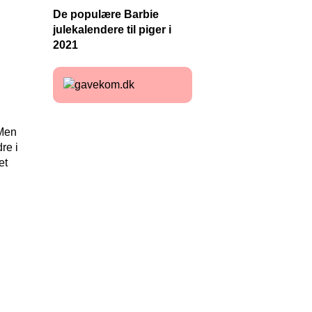
De populære Barbie
julekalendere til piger i
2021
 Men
re i
et