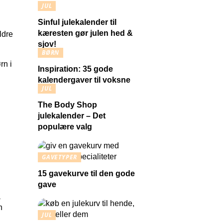
JUL
Sinful julekalender til
kæresten gør julen hed &
sjov!
BØRN
rn i
Inspiration: 35 gode
kalendergaver til voksne
JUL
The Body Shop
julekalender – Det
populære valg
GAVETYPER
15 gavekurve til den gode
gave
å
n
JUL