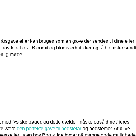
 årsgave eller kan bruges som en gave der sendes til dine eller
 hos Interflora, Bloomit og blomsterbutikker og få blomster sendt 
sonlig møde.
med fysiske bøger, og dette gælder måske også dine / jeres
ske være
den perfekte gave til bedstefar
og bedstemor. At blive
or bestseller listen hos Bog & Ide byder på mange gode muligheder