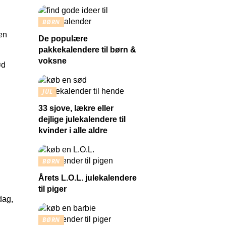
BØRN
 en
De populære
pakkekalendere til børn &
voksne
ød
JUL
33 sjove, lækre eller
dejlige julekalendere til
kvinder i alle aldre
BØRN
Årets L.O.L. julekalendere
til piger
dag,
BØRN