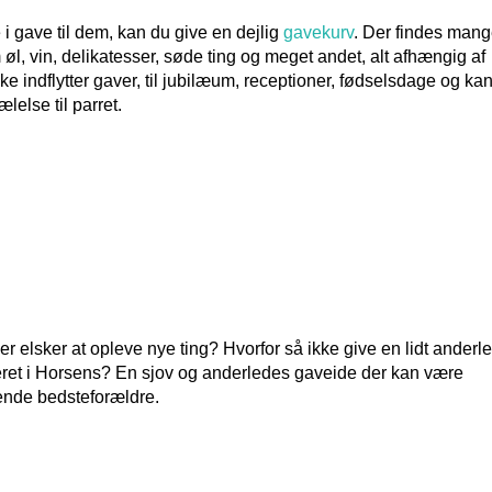
 i gave til dem, kan du give en dejlig
gavekurv
. Der findes man
l, vin, delikatesser, søde ting og meget andet, alt afhængig af
 indflytter gaver, til jubilæum, receptioner, fødselsdage og ka
lelse til parret.
er elsker at opleve nye ting? Hvorfor så ikke give en lidt anderl
eret i Horsens? En sjov og anderledes gaveide der kan være
ende bedsteforældre.