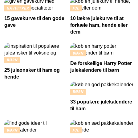
GAVETYPER
JUL
15 gavekurve til den gode
10 lækre julekurve til at
gave
forkæle ham, hende eller
dem
BØRN
BØRN
De forskellige Harry Potter
25 juleønsker til ham og
julekalendere til børn
hende
BØRN
33 populære julekalendere
til ham
BØRN
JUL