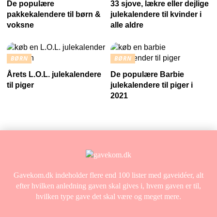
De populære
33 sjove, lækre eller dejlige
pakkekalendere til børn &
julekalendere til kvinder i
voksne
alle aldre
BØRN
BØRN
Årets L.O.L. julekalendere
De populære Barbie
til piger
julekalendere til piger i
2021
Gavekom.dk indeholder flere end 100 lister med gaveidéer, alt
efter hvilken anledning gaven skal gives i, hvem gaven er til,
hvilken type gave det skal være og meget mere.