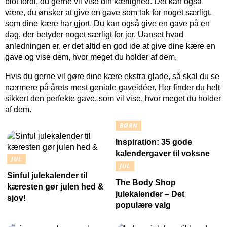
blot fordi, du gerne vil vise din kærlighed. Det kan også
være, du ønsker at give en gave som tak for noget særligt,
som dine kære har gjort. Du kan også give en gave på en
dag, der betyder noget særligt for jer. Uanset hvad
anledningen er, er det altid en god ide at give dine kære en
gave og vise dem, hvor meget du holder af dem.
Hvis du gerne vil gøre dine kære ekstra glade, så skal du se
nærmere på årets mest geniale gaveidéer. Her finder du helt
sikkert den perfekte gave, som vil vise, hvor meget du holder
af dem.
BØRN
Inspiration: 35 gode
kalendergaver til voksne
JUL
JUL
Sinful julekalender til
The Body Shop
kæresten gør julen hed &
julekalender – Det
sjov!
populære valg