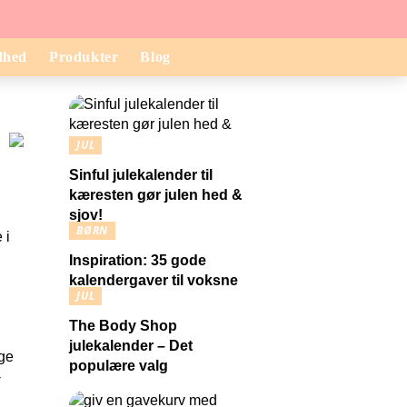
dhed
Produkter
Blog
JUL
Sinful julekalender til
kæresten gør julen hed &
sjov!
BØRN
 i
Inspiration: 35 gode
kalendergaver til voksne
JUL
The Body Shop
julekalender – Det
ige
populære valg
-