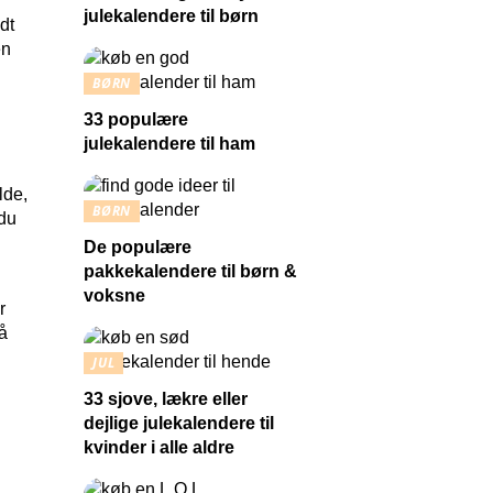
julekalendere til børn
dt
en
BØRN
33 populære
julekalendere til ham
lde,
BØRN
 du
De populære
pakkekalendere til børn &
voksne
r
på
JUL
33 sjove, lækre eller
dejlige julekalendere til
kvinder i alle aldre