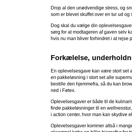
Drop al den unødvendige stress, og snu
som er blevet skuffet over en tur ud og s
Dog skal du vælge din oplevelsesgave
sørg for at modtageren af gaven selv k
hvis nu man bliver forhindret i at rejse 
Forkælelse, underholdn
En oplevelsesgave kan være stort set 
en pakkeløsning i stort set alle super
bestille den hjemmefra, så du kan bro
ned i Føtex.
Oplevelsesgaver er både til de kulinaris
finde pakkeløsninger til en wellnesstur,
i action center, hvor man kan skydive e
Oplevelsesgaver kommer altså i mange fo