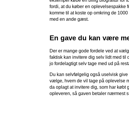
eksempel købe en billig biograftur for t
fordi, at du køber en oplevelsespakke 
komme til at koste op omkring de 1000 k
med en ande gæst.
En gave du kan være m
Der er mange gode fordele ved at vælge 
faktisk kan invitere dig selv lidt med t
jo fordelagtigt selv tage med ud på resta
Du kan selvfølgelig også uselvisk give
vælge, hvem de vil tage på oplevelse m
da oplagt at invitere dig, som har købt
opleveren, så gaven betaler nærmest si