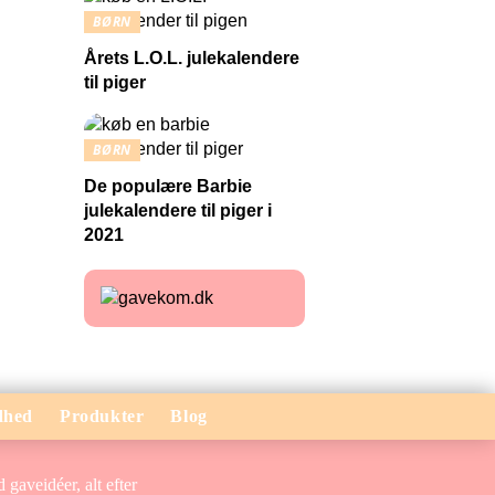
BØRN
Årets L.O.L. julekalendere
til piger
BØRN
De populære Barbie
julekalendere til piger i
2021
dhed
Produkter
Blog
gaveidéer, alt efter