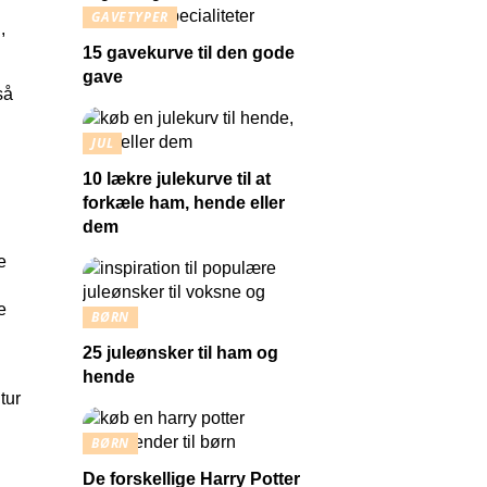
GAVETYPER
,
15 gavekurve til den gode
gave
så
JUL
10 lækre julekurve til at
forkæle ham, hende eller
dem
e
e
BØRN
25 juleønsker til ham og
n
hende
tur
BØRN
De forskellige Harry Potter