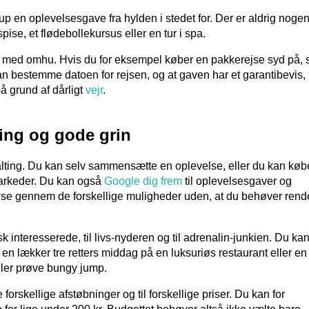
p en oplevelsesgave fra hylden i stedet for. Der er aldrig nogen
pise, et flødebollekursus eller en tur i spa.
 med omhu. Hvis du for eksempel køber en pakkerejse syd på, 
an bestemme datoen for rejsen, og at gaven har et garantibevis,
på grund af dårligt
vejr
.
ing og gode grin
alting. Du kan selv sammensætte en oplevelse, eller du kan køb
markeder. Du kan også
Google dig frem
til oplevelsesgaver og
wse gennem de forskellige muligheder uden, at du behøver rend
k interesserede, til livs-nyderen og til adrenalin-junkien. Du ka
 en lækker tre retters middag på en luksuriøs restaurant eller en 
ller prøve bungy jump.
rskellige afstøbninger og til forskellige priser. Du kan for