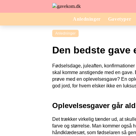
Anledninger
Gavetyper
Anledninger
Den bedste gave 
Fødselsdage, juleaften, konfirmationer
skal komme anstigende med en gave. Er 
prøve med en oplevelsesgave? En oplev
god jord, for hvem elsker ikke en luks
Oplevelsesgaver går ald
Det trækker virkelig tænder ud, at skul
farve og størrelse. Man kommer også hel
håndklædesæt, som fødselaren så gern