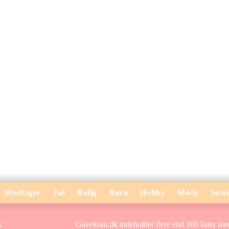
Modtager
Jul
Bolig
Børn
Hobby
Mode
Sun
Gavekom.dk indeholder flere end 100 lister med 