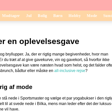
Modtager
Jul
Bolig
Børn
Hobby
Mode
Sun
er en oplevelsesgave
 og bryllupper. Ja, der er rigtig mange begivenheder, hvor man
du træt af at give gavekurve, vin og gavekort, så hvorfor ikke
elsesgave kan være næsten hvad som helst, og det falder ofte
usbrunch, bådtur eller måske en
all-inclusive rejse
?
rig af mode
le stå nede i Sportsmaster og vælge et par yogabukser i den rigt
t til at svede nede i Bilka, mens man leder efter det der luksus
e vil have.