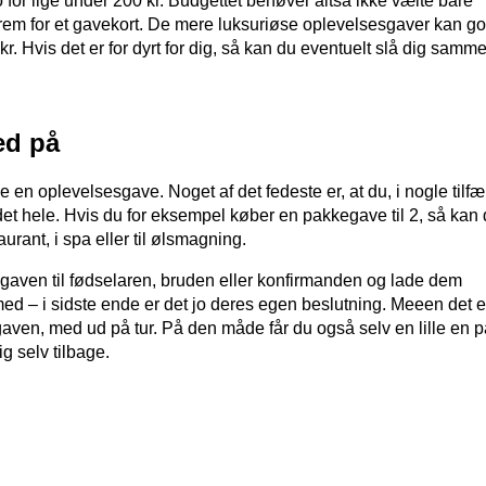
o for lige under 200 kr. Budgettet behøver altså ikke vælte bare
frem for et gavekort. De mere luksuriøse oplevelsesgaver kan go
r. Hvis det er for dyrt for dig, så kan du eventuelt slå dig samm
ed på
en oplevelsesgave. Noget af det fedeste er, at du, i nogle tilfæ
il det hele. Hvis du for eksempel køber en pakkegave til 2, så kan
urant, i spa eller til ølsmagning.
 gaven til fødselaren, bruden eller konfirmanden og lade dem
ed – i sidste ende er det jo deres egen beslutning. Meeen det e
 gaven, med ud på tur. På den måde får du også selv en lille en 
g selv tilbage.