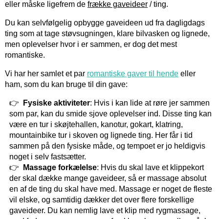
eller måske ligefrem de
frække gaveideer
/ ting.
Du kan selvfølgelig opbygge gaveideen ud fra dagligdags
ting som at tage støvsugningen, klare bilvasken og lignede,
men oplevelser hvor i er sammen, er dog det mest
romantiske.
Vi har her samlet et par
romantiske gaver til hende
eller
ham, som du kan bruge til din gave:
Fysiske aktiviteter
: Hvis i kan lide at røre jer sammen
som par, kan du smide sjove oplevelser ind. Disse ting kan
være en tur i skøjtehallen, kanotur, gokart, klatring,
mountainbike tur i skoven og lignede ting. Her får i tid
sammen på den fysiske måde, og tempoet er jo heldigvis
noget i selv fastsætter.
Massage forkælelse
: Hvis du skal lave et klippekort
der skal dække mange gaveideer, så er massage absolut
en af de ting du skal have med. Massage er noget de fleste
vil elske, og samtidig dækker det over flere forskellige
gaveideer. Du kan nemlig lave et klip med rygmassage,