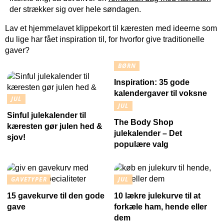
der strækker sig over hele søndagen.
Lav et hjemmelavet klippekort til kæresten med ideerne som
du lige har fået inspiration til, for hvorfor give traditionelle
gaver?
BØRN
Inspiration: 35 gode
kalendergaver til voksne
JUL
JUL
Sinful julekalender til
The Body Shop
kæresten gør julen hed &
julekalender – Det
sjov!
populære valg
GAVETYPER
JUL
15 gavekurve til den gode
10 lækre julekurve til at
gave
forkæle ham, hende eller
dem