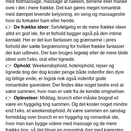
med fodmassage, massage af nakken, benene eller måske
ovre i det i mere frække. Det kan gøres meget romantisk
med dæmpet levende belysning, en seng og massageolie
hvor du forkæler ham eller hende.
De frække ideer
: Selvfølgelig er de mere frække ideer
altid en god ide, for et forhold bygger også på den intime
kontakt. Her er det kun fantasien og grænserne i jeres
forhold der sætte begrænsning for hvilket frække fantasier
der kan udleves. Der kan bruges legetøj eller de mere blide
ideer som f.eks. oral eller lignede.
Ophold
: Weekendophold, hotelophold, rejser og
lignede ting der dog koster penge både indenfor den dyre
og billige ende, er logisk nok også indenfor gode
romantiske gaveideer. Der findes ikke noget bedre end at
være sammen, hvor man er væk fra de kendte omgivelser.
Oplevelser
: Middag, brunch eller måske biograf vil
være en hyggelig ting sammen. Og det koster noget mindre
end f.eks. et weekendophold. At være sammen en søndag
formiddag over brunch er en hyggelig og romantisk ide,
hvor man kan bygge videre med massage og de mere
frække ting, så det bliver en
romantisk dag med kæresten