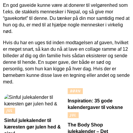
En god gaveide kunne være at donerer til velgørenhed som
f.eks. de stakkels mennesker i Nepal, og så give mor
“gavekortet” til denne. Du tænker på din mor samtidig med at
hun og du, er med til at hjælpe nogle mennesker i virkelig
nød.
Hvis du har en uges tid inden modtagelsen af gaven, hvilket
er meget snart, så kan du nå at lave en collage ramme af 12
billeder af dig og din familie hvis sådan eksisterer og sende
denne til hende. En super gave, der både er sød og
personlig, som hun kan kigge på hver dag. Hvis der er
børnebørn kunne disse lave en tegning eller andet og sende
med.
BØRN
Inspiration: 35 gode
kalendergaver til voksne
JUL
JUL
Sinful julekalender til
The Body Shop
kæresten gør julen hed &
julekalender – Det