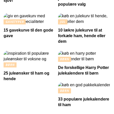
sjov!
populære valg
GAVETYPER
JUL
15 gavekurve til den gode
10 lækre julekurve til at
gave
forkæle ham, hende eller
dem
BØRN
BØRN
De forskellige Harry Potter
25 juleønsker til ham og
julekalendere til børn
hende
BØRN
33 populære julekalendere
til ham