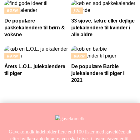
BØRN
JUL
De populære
33 sjove, lækre eller dejlige
pakkekalendere til børn &
julekalendere til kvinder i
voksne
alle aldre
BØRN
BØRN
Årets L.O.L. julekalendere
De populære Barbie
til piger
julekalendere til piger i
2021
Gavekom.dk indeholder flere end 100 lister med gaveidéer, alt
efter hvilken anledning gaven skal gives i, hvem gaven er til,