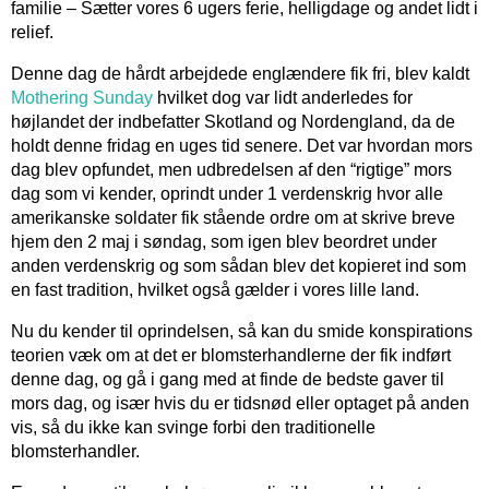
familie – Sætter vores 6 ugers ferie, helligdage og andet lidt i
relief.
Denne dag de hårdt arbejdede englændere fik fri, blev kaldt
Mothering Sunday
hvilket dog var lidt anderledes for
højlandet der indbefatter Skotland og Nordengland, da de
holdt denne fridag en uges tid senere. Det var hvordan mors
dag blev opfundet, men udbredelsen af den “rigtige” mors
dag som vi kender, oprindt under 1 verdenskrig hvor alle
amerikanske soldater fik stående ordre om at skrive breve
hjem den 2 maj i søndag, som igen blev beordret under
anden verdenskrig og som sådan blev det kopieret ind som
en fast tradition, hvilket også gælder i vores lille land.
Nu du kender til oprindelsen, så kan du smide konspirations
teorien væk om at det er blomsterhandlerne der fik indført
denne dag, og gå i gang med at finde de bedste gaver til
mors dag, og især hvis du er tidsnød eller optaget på anden
vis, så du ikke kan svinge forbi den traditionelle
blomsterhandler.