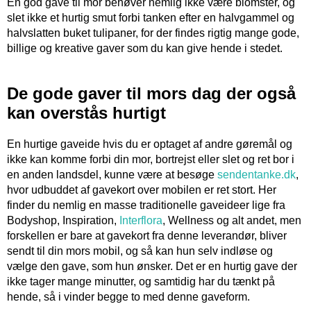
En god gave til mor behøver nemlig ikke være blomster, og
slet ikke et hurtig smut forbi tanken efter en halvgammel og
halvslatten buket tulipaner, for der findes rigtig mange gode,
billige og kreative gaver som du kan give hende i stedet.
De gode gaver til mors dag der også
kan overstås hurtigt
En hurtige gaveide hvis du er optaget af andre gøremål og
ikke kan komme forbi din mor, bortrejst eller slet og ret bor i
en anden landsdel, kunne være at besøge
sendentanke.dk
,
hvor udbuddet af gavekort over mobilen er ret stort. Her
finder du nemlig en masse traditionelle gaveideer lige fra
Bodyshop, Inspiration,
Interflora
, Wellness og alt andet, men
forskellen er bare at gavekort fra denne leverandør, bliver
sendt til din mors mobil, og så kan hun selv indløse og
vælge den gave, som hun ønsker. Det er en hurtig gave der
ikke tager mange minutter, og samtidig har du tænkt på
hende, så i vinder begge to med denne gaveform.