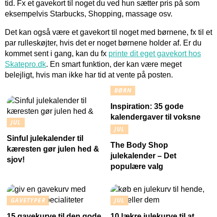
tid. Fx et gavekort til noget du ved hun sætter pris på som
eksempelvis Starbucks, Shopping, massage osv.
Det kan også være et gavekort til noget med børnene, fx til et
par rulleskøjter, hvis det er noget børnene holder af. Er du
kommet sent i gang, kan du fx
printe dit eget gavekort hos
Skatepro.dk
. En smart funktion, der kan være meget
belejligt, hvis man ikke har tid at vente på posten.
BØRN
Inspiration: 35 gode
kalendergaver til voksne
JUL
JUL
Sinful julekalender til
The Body Shop
kæresten gør julen hed &
julekalender – Det
sjov!
populære valg
GAVETYPER
JUL
15 gavekurve til den gode
10 lækre julekurve til at