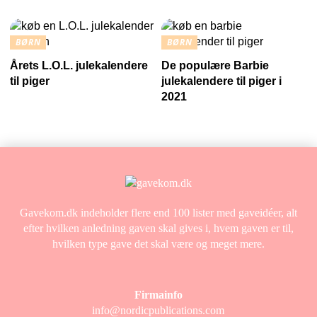
BØRN
BØRN
Årets L.O.L. julekalendere
De populære Barbie
til piger
julekalendere til piger i
2021
Gavekom.dk indeholder flere end 100 lister med gaveidéer, alt
efter hvilken anledning gaven skal gives i, hvem gaven er til,
hvilken type gave det skal være og meget mere.
Firmainfo
info@nordicpublications.com