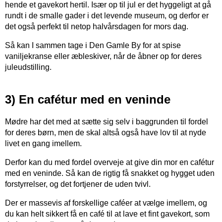
hende et gavekort hertil. Især op til jul er det hyggeligt at gå
rundt i de smalle gader i det levende museum, og derfor er
det også perfekt til netop halvårsdagen for mors dag.
Så kan I sammen tage i Den Gamle By for at spise
vaniljekranse eller æbleskiver, når de åbner op for deres
juleudstilling.
3) En cafétur med en veninde
Mødre har det med at sætte sig selv i baggrunden til fordel
for deres børn, men de skal altså også have lov til at nyde
livet en gang imellem.
Derfor kan du med fordel overveje at give din mor en cafétur
med en veninde. Så kan de rigtig få snakket og hygget uden
forstyrrelser, og det fortjener de uden tvivl.
Der er massevis af forskellige caféer at vælge imellem, og
du kan helt sikkert få en café til at lave et fint gavekort, som