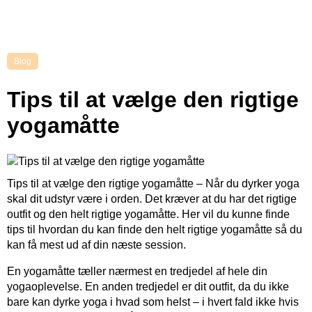
Blog
Tips til at vælge den rigtige
yogamåtte
Tips til at vælge den rigtige yogamåtte – Når du dyrker yoga
skal dit udstyr være i orden. Det kræver at du har det rigtige
outfit og den helt rigtige yogamåtte. Her vil du kunne finde
tips til hvordan du kan finde den helt rigtige yogamåtte så du
kan få mest ud af din næste session.
En yogamåtte tæller nærmest en tredjedel af hele din
yogaoplevelse. En anden tredjedel er dit outfit, da du ikke
bare kan dyrke yoga i hvad som helst – i hvert fald ikke hvis