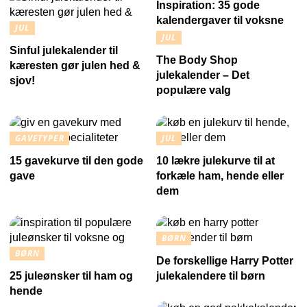
Inspiration: 35 gode
kalendergaver til voksne
JUL
JUL
Sinful julekalender til
The Body Shop
kæresten gør julen hed &
julekalender – Det
sjov!
populære valg
GAVETYPER
JUL
15 gavekurve til den gode
10 lækre julekurve til at
gave
forkæle ham, hende eller
dem
BØRN
BØRN
De forskellige Harry Potter
25 juleønsker til ham og
julekalendere til børn
hende