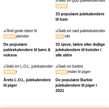
BØRN
33 populære julekalendere
til ham
BØRN
JUL
De populære
33 sjove, lækre eller dejlige
pakkekalendere til børn &
julekalendere til kvinder i
voksne
alle aldre
BØRN
BØRN
Årets L.O.L. julekalendere
De populære Barbie
til piger
julekalendere til piger i
2021